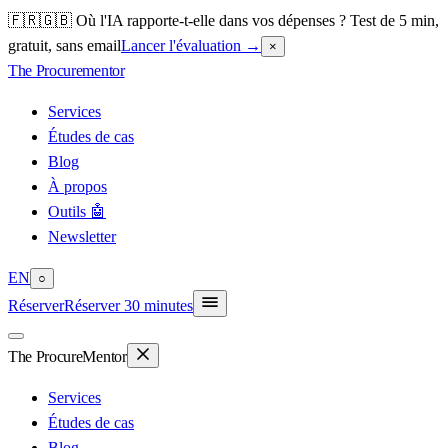
🇫🇷🇬🇧 Où l'IA rapporte-t-elle dans vos dépenses ? Test de 5 min,
gratuit, sans email
Lancer l'évaluation
→
×
The Procure
mentor
Services
Études de cas
Blog
À propos
Outils 🤖
Newsletter
EN
○
Réserver
Réserver 30 minutes
The Procure
Mentor
Services
Études de cas
Blog