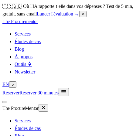
🇫🇷🇬🇧 Où l'IA rapporte-t-elle dans vos dépenses ? Test de 5 min,
gratuit, sans email
Lancer l'évaluation
→
×
The Procure
mentor
Services
Études de cas
Blog
À propos
Outils 🤖
Newsletter
EN
○
Réserver
Réserver 30 minutes
The Procure
Mentor
Services
Études de cas
Blog