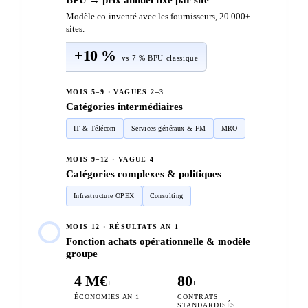
BPU → prix annuel fixe par site
Modèle co-inventé avec les fournisseurs, 20 000+
sites.
+10 %
vs 7 % BPU classique
MOIS 5–9 · VAGUES 2–3
Catégories intermédiaires
IT & Télécom
Services généraux & FM
MRO
MOIS 9–12 · VAGUE 4
Catégories complexes & politiques
Infrastructure OPEX
Consulting
MOIS 12 · RÉSULTATS AN 1
Fonction achats opérationnelle & modèle
groupe
4 M€
80
+
+
ÉCONOMIES AN 1
CONTRATS
STANDARDISÉS