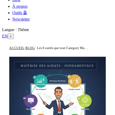
À propos
Outils 🤖
Newsletter
Langue · Thème
EN
○
Les 6 outils que tout Category Manager doit maîtriser
ACCUEIL
/
BLOG
/
MAÎTRISE DES ACHATS
· FONDAMENTAUX