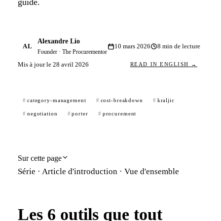
guide.
Alexandre Lio
AL
10 mars 2026
8
min de lecture
Founder · The Procurementor
Mis à jour le
28 avril 2026
READ IN ENGLISH →
category-management
cost-breakdown
kraljic
negotiation
porter
procurement
Sur cette page
Série · Article d'introduction · Vue d'ensemble
Les 6 outils que tout