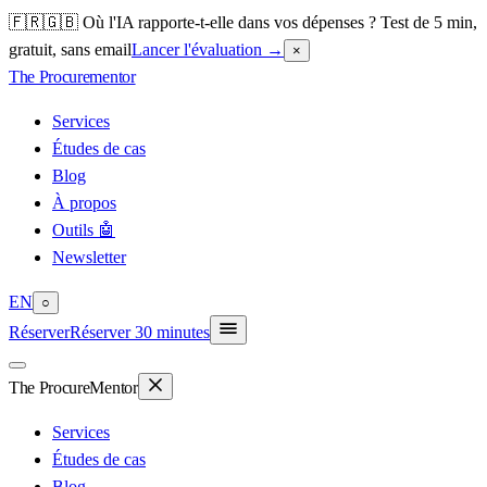
🇫🇷🇬🇧 Où l'IA rapporte-t-elle dans vos dépenses ? Test de 5 min,
gratuit, sans email
Lancer l'évaluation
→
×
The Procure
mentor
Services
Études de cas
Blog
À propos
Outils 🤖
Newsletter
EN
○
Réserver
Réserver 30 minutes
The Procure
Mentor
Services
Études de cas
Blog